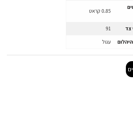
ים
0.85 קראט
 צד
91
היהלום
עגול
ם