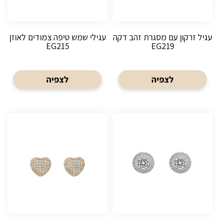
עגיל זרקון עם מסגרת זהב דקה
עגילי שמש טיפה צמודים לאוזן
EG215
EG219
לצפיה
לצפיה