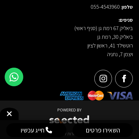
055-4543960
טלפון
:
סניפים:
ביאליק 67 רמת גן (סניף ראשי)
ביאליק 30, רמת גן
רוטשילד 41, ראשון לציון
ויצמן 7, נתניה
POWERED BY
השאירו פרטים
חייג עכשיו
© 2026 כל הזכויות שמורות לפירוב | תכשיטי יהלומים