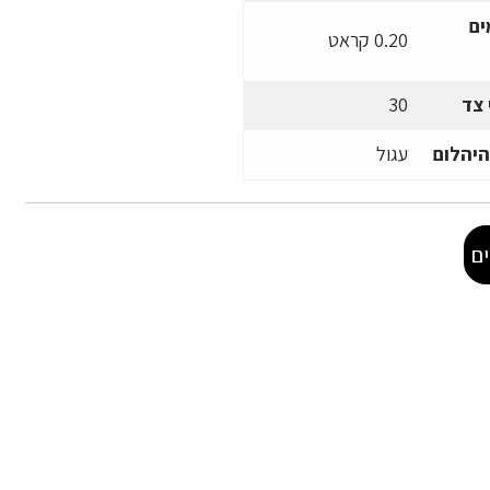
ים
0.20 קראט
 צד
30
היהלום
עגול
ם