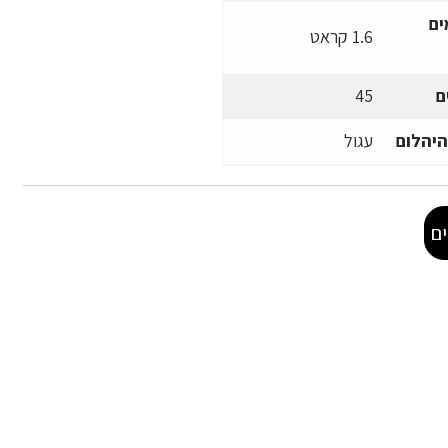
ים
1.6 קראט
ם
45
היהלום
עגול
ם