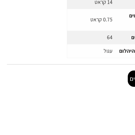
14 קראט
ים
0.75 קראט
ם
64
היהלום
עגול
ם