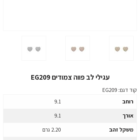
עגילי לב פווה צמודים EG209
קוד דגם:
EG209
רוחב
9.1
אורך
9.1
משקל זהב
2.20 גרם