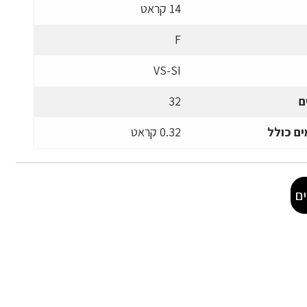
14 קראט
F
VS-SI
ם
32
ם כולל
0.32 קראט
ם