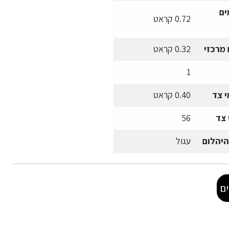
ים
0.72 קראט
מרכזי
0.32 קראט
1
 צד
0.40 קראט
 צד
56
היהלום
עגול
ם