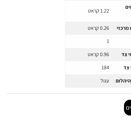
ים
1.22 קראט
מרכזי
0.26 קראט
1
 צד
0.96 קראט
 צד
184
היהלום
עגול
ם