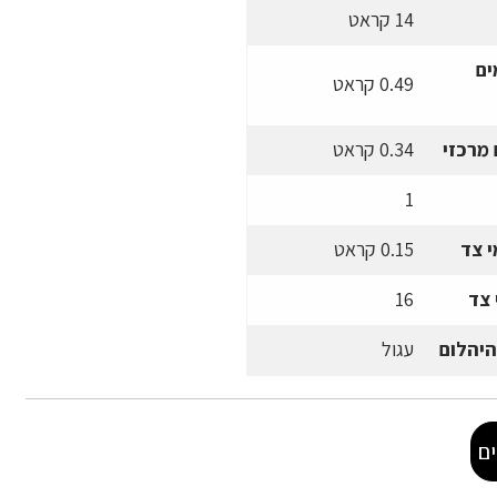
14 קראט
ים
0.49 קראט
מרכזי
0.34 קראט
1
 צד
0.15 קראט
 צד
16
היהלום
עגול
ם