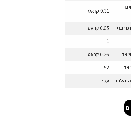
ים
0.31 קראט
מרכזי
0.05 קראט
1
 צד
0.26 קראט
 צד
52
היהלום
עגול
ם