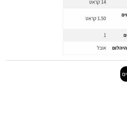
14 קראט
ים
1.50 קראט
ם
1
היהלום
אובל
ם