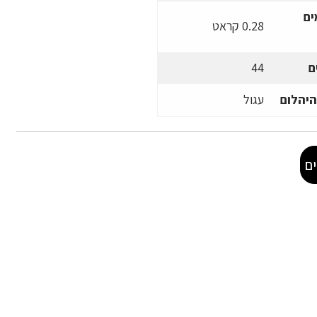
ים
0.28 קראט
ם
44
היהלום
עגול
ם